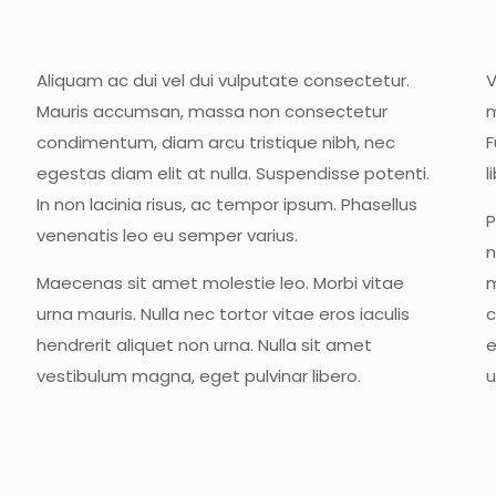
Aliquam ac dui vel dui vulputate consectetur.
V
Mauris accumsan, massa non consectetur
m
condimentum, diam arcu tristique nibh, nec
F
egestas diam elit at nulla. Suspendisse potenti.
l
In non lacinia risus, ac tempor ipsum. Phasellus
P
venenatis leo eu semper varius.
n
Maecenas sit amet molestie leo. Morbi vitae
m
urna mauris. Nulla nec tortor vitae eros iaculis
c
hendrerit aliquet non urna. Nulla sit amet
e
vestibulum magna, eget pulvinar libero.
u