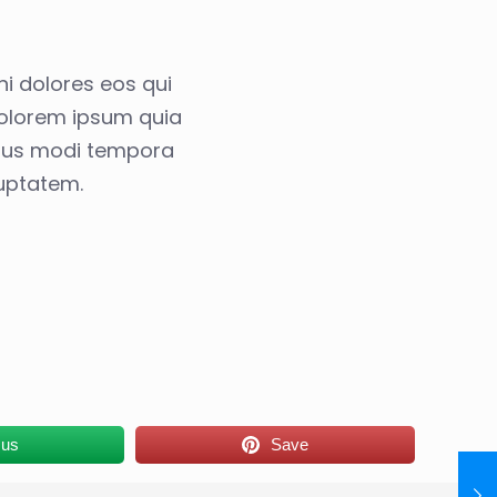
ni dolores eos qui
dolorem ipsum quia
 eius modi tempora
uptatem.
 us
Save