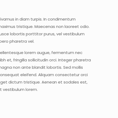
ivamus in diam turpis. In condimentum
aximus tristique. Maecenas non laoreet odio.
usce lobortis porttitor purus, vel vestibulum
ibero pharetra vel.
ellentesque lorem augue, fermentum nec
ibh et, fringilla sollicitudin orci. Integer pharetra
agna non ante blandit lobortis. Sed mollis
onsequat eleifend. Aliquam consectetur orci
get dictum tristique. Aenean et sodales est,
t vestibulum lorem.