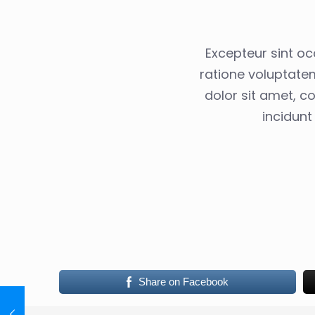
Excepteur sint oc
ratione voluptate
dolor sit amet, c
incidun
Share on Facebook