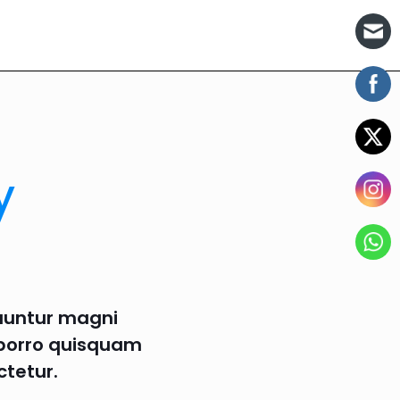
y
quuntur magni
 porro quisquam
ctetur.