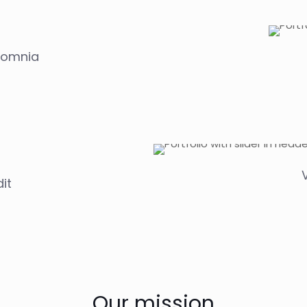
 omnia
it
Our mission