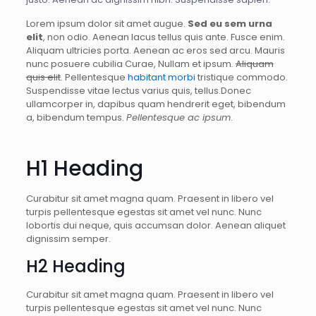
Lorem ipsum dolor sit amet augue.
Sed eu sem urna
elit
, non odio. Aenean lacus tellus quis ante. Fusce enim.
Aliquam ultricies porta. Aenean ac eros sed arcu. Mauris
nunc posuere cubilia Curae, Nullam et ipsum.
Aliquam
quis elit
. Pellentesque
habitant morbi
tristique commodo.
Suspendisse vitae lectus varius quis, tellus.Donec
ullamcorper in, dapibus quam hendrerit eget, bibendum
a, bibendum tempus.
Pellentesque ac ipsum
.
H1 Heading
Curabitur sit amet magna quam. Praesent in libero vel
turpis pellentesque egestas sit amet vel nunc. Nunc
lobortis dui neque, quis accumsan dolor. Aenean aliquet
dignissim semper.
H2 Heading
Curabitur sit amet magna quam. Praesent in libero vel
turpis pellentesque egestas sit amet vel nunc. Nunc