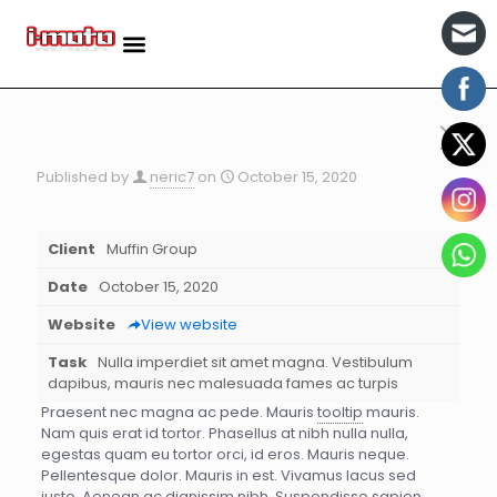
Published by
neric7
on
October 15, 2020
Client
Muffin Group
Date
October 15, 2020
Website
View website
Task
Nulla imperdiet sit amet magna. Vestibulum
dapibus, mauris nec malesuada fames ac turpis
Praesent nec magna ac pede. Mauris
tooltip
mauris.
Nam quis erat id tortor. Phasellus at nibh nulla nulla,
egestas quam eu tortor orci, id eros. Mauris neque.
Pellentesque dolor. Mauris in est. Vivamus lacus sed
justo. Aenean ac dignissim nibh. Suspendisse sapien.